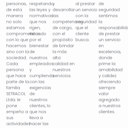
personas,
respetando
y
al prestar
de
de esta
las leyes y
desarrollar
un servicio
seguridad
manera
normativas
las
con la
sentimos
no solo
que nos
competencias
seguridad
la
estamos
rigen,
de cargo,
que el
responsabilid
comprometidos
velando
con el
cliente
de prestar
con lo que
por el
propósito
busca.
un servicio
hacemos
bienestar
de brindar
en
sino con la
de
la más
excelencia,
sociedad.
nuestros
alta
donde
Cada
empleados
calidad en
prime la
persona
y
nuestros
amabilidad
que hace
cumpliendo
servicios.
y calidez
parte de la
con las
ofreciendo
familia
exigencias
siempre
SETRACOL
de
valor
Ltda. le
nuestros
agregado
pone
clientes, lo
a nuestros
empeño a
que nos
clientes.
sus
lleva a
actividades
hacer las