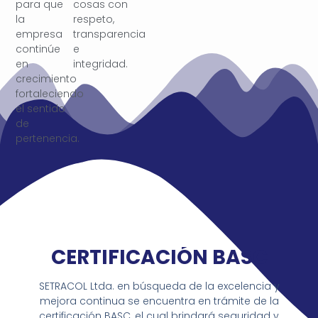
para que
cosas con
la
respeto,
empresa
transparencia
continúe
e
en
integridad.
crecimiento
fortaleciendo
el sentido
de
pertenencia.
CERTIFICACIÓN BASC
SETRACOL Ltda. en búsqueda de la excelencia y
mejora continua se encuentra en trámite de la
certificación BASC, el cual brindará seguridad y