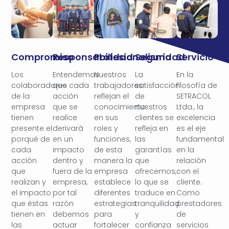
Compromiso
Responsabilidad
Profesionalismo
Seguridad
Servicio
Los
Entendemos
Nuestros
La
En la
colaboradores
que cada
trabajadores
satisfacción
filosofía de
de la
acción
reflejan el
de
SETRACOL
empresa
que se
conocimiento
nuestros
Ltda., la
tienen
realice
en sus
clientes se
excelencia
presente el
derivará
roles y
refleja en
es el eje
porqué de
en un
funciones,
las
fundamental
cada
impacto
de esta
garantías
en la
acción
dentro y
manera la
que
relación
que
fuera de la
empresa
ofrecemos,
con el
realizan y
empresa,
establece
lo que se
cliente.
el impacto
por tal
diferentes
traduce en
Como
que éstas
razón
estrategias
tranquilidad
prestadores
tienen en
debemos
para
y
de
las
actuar
fortalecer
confianza
servicios