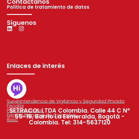
Contáctanos
Política de tratamiento de datos
Síguenos
Enlaces de interés
Superintendencia de Vigilancia y Seguridad Privada
Fiscalía
SETRACOL LTDA Colombia. Calle 44 C N°
Policía Nacional
Ejército Nacional de Colombia:
55-19, Barrio La Esmeralda, Bogotá -
Basc
Colombia. Tel: 314-5637120